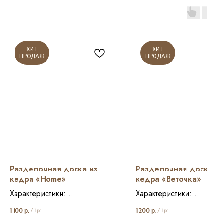
ХИТ
ХИТ
ПРОДАЖ
ПРОДАЖ
Разделочная доска из
Разделочная доска 
кедра «Home»
кедра «Веточка»
Характеристики:
Характеристики:
Размер: 17*27 см и 19*30 см
Размер: 19*39,6 см
1 100
р.
1 200
р.
/
1 pc
/
1 pc
Состав: кедр
Состав: кедр