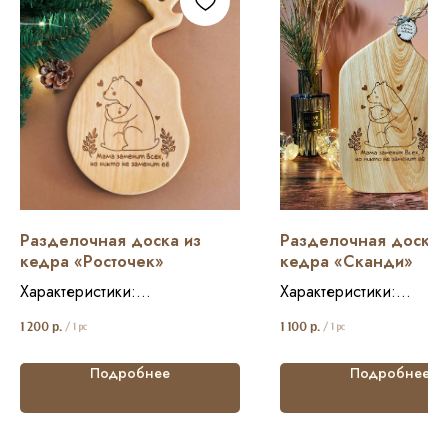
Разделочная доска из
Разделочная доска 
кедра «Росточек»
кедра «Сканди»
Характеристики:
Характеристики:
Размер: 19*35 см
Размер: 15*32, 17*37,8
1 200
р.
1 100
р.
/
1 pc
/
1 pc
Состав: кедр
19*42,2 см
Вес: 300 гр
Состав: кедр
Подробнее
Подробнее
Вес: 350 гр