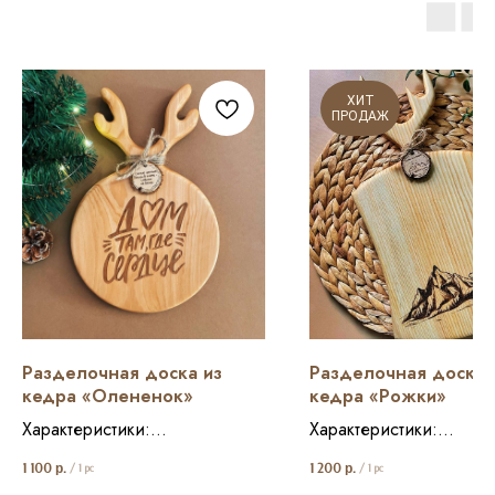
ХИТ
ПРОДАЖ
Разделочная доска из
Разделочная доска 
кедра «Олененок»
кедра «Рожки»
Характеристики:
Характеристики:
Размер: 19*29 см
Размер: 19*37 см
1 100
р.
1 200
р.
/
1 pc
/
1 pc
Состав: кедр
Состав: кедр