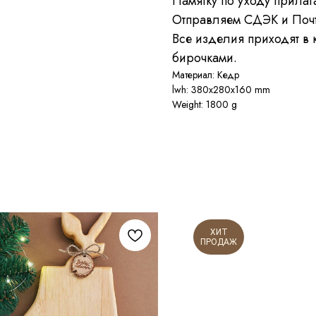
Памятку по уходу прилага
Отправляем СДЭК и Почт
Все изделия приходят в 
бирочками.
Материал: Кедр
lwh: 380x280x160 mm
Weight: 1800 g
ХИТ
ПРОДАЖ