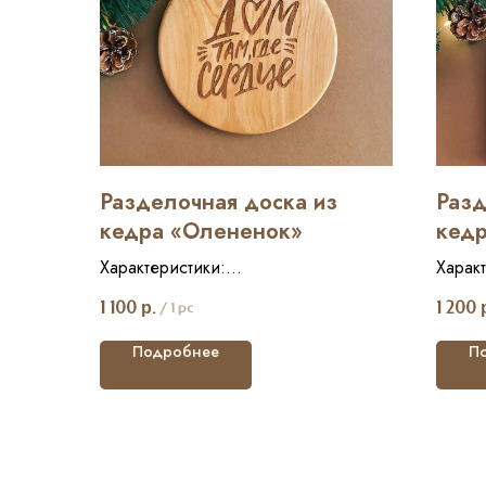
Разделочная доска из
Разд
кедра «Олененок»
кедр
вето
Характеристики:
Харак
Размер: 19*29 см
Разме
1 100
р.
1 200
/
1 pc
Состав: кедр
Соста
Вес: 300 гр
Вес: 
Подробнее
П