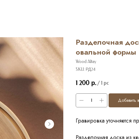
Разделочная дос
овальной формы
Wood Altay
SKU:
РД24
1 200
р.
/
1 pc
Добавить в
Гравировка уточняется п
Разделочная доска из ке