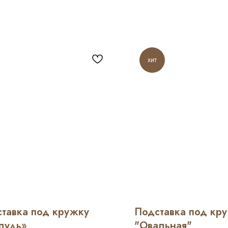
хит
тавка под кружку
Подставка под кр
лудь»
"Овальная"